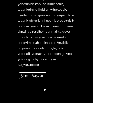
yönetimine katkıda bulunacak,
tedarikçilerle ilişkileri yönetecek,
fiyatlandırma görüşmeleri yapacak ve
tedarik süreçlerini optimize edecek bir
aday arıyoruz. En az lisans mezunu
olmalı ve tercihen satın alma veya
tedarik zinciri yönetimi alanında
deneyime sahip olmalıdır. Analitik
düşünme becerileri güçlü, iletişim
yeteneği yüksek ve problem çözme
yeteneği gelişmiş adaylar
başvurabilirler.
Şimdi Başvur
Stelzer
Vakfı