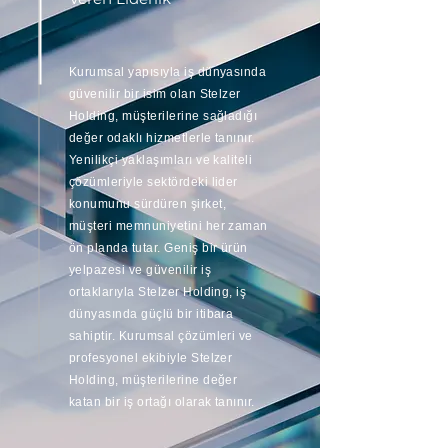
Kurumsal yapısıyla iş dünyasında
güvenilir bir isim olan Stelzer
Holding, müşterilerine sağladığı
değer odaklı hizmetlerle tanınır.
Yenilikçi yaklaşımları ve kaliteli
çözümleriyle sektördeki lider
konumunu sürdüren şirket,
müşteri memnuniyetini her zaman
ön planda tutar. Geniş bir ürün
yelpazesi ve güvenilir iş
ortaklarıyla Stelzer Holding, iş
dünyasında güçlü bir itibara
sahiptir. Kurumsal çözümleri ve
profesyonel ekibiyle Stelzer
Holding, müşterilerine değer
katan bir iş ortağı olarak tanınır.