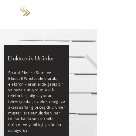
STELZER HOLDING
Elektronik
Ürünler
Sharaf Electro Store ve
Bluecell Wholesale olarak,
elektronik ürünlerde geniş bir
yelpaze sunuyoruz. Akıllı
telefonlar, bilgisayarlar,
televizyonlar, ev elektroniği ve
aksesuarlar gibi çeşitli ürünler
müşterilere sunulurken, her
iki marka da son teknoloji
ürünler ve yenilikçi çözümler
sunuyoruz.